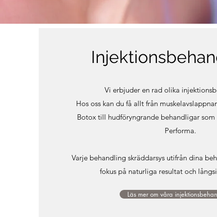
Injektionsbehan
Vi erbjuder en rad olika injektions
Hos oss kan du få allt från muskelavslappn
Botox till hudföryngrande behandligar som
Performa.
Varje behandling skräddarsys utifrån dina b
fokus på naturliga resultat och långs
Läs mer om våra injektionsbehan