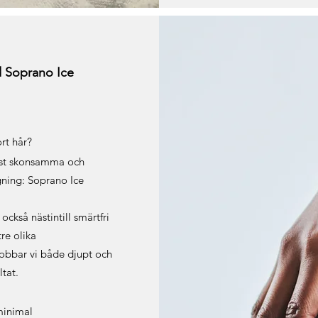
d Soprano Ice
ort hår?
mest skonsamma och
gning: Soprano Ice
också nästintill smärtfri
re olika
obbar vi både djupt och
ltat.
minimal