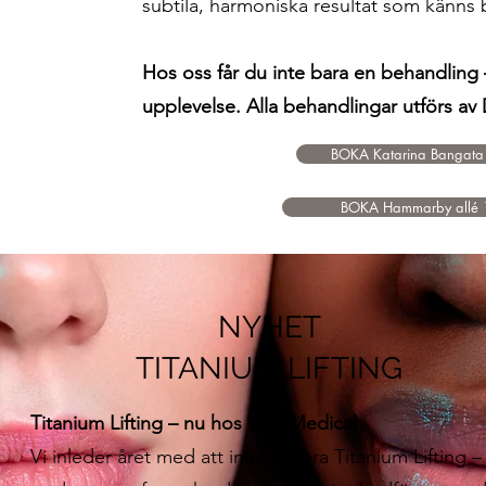
subtila, harmoniska resultat som känns 
Hos oss får du inte bara en behandling 
upplevelse. Alla behandlingar utförs av 
BOKA Katarina Bangata
BOKA Hammarby allé 
NYHET
TITANIUM LIFTING
Titanium Lifting – nu hos Wall Medical
Vi inleder året med att introducera Titanium Lifting –