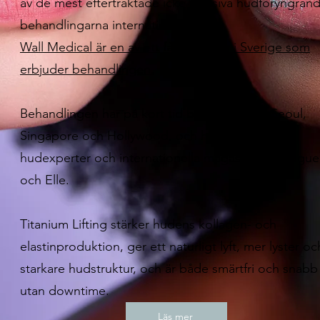
av de mest eftertraktade icke-invasiva hudföryngran
behandlingarna internationellt.
Wall Medical är en av ett fåtal kliniker i Sverige som
erbjuder behandlingen.
Behandlingen har på kort tid blivit populär i Seoul,
Singapore och Hollywood, och hyllas av både
hudexperter och internationella magasin som Vogue
och Elle.
Titanium Lifting stärker hudens kollagen- och
elastinproduktion, ger ett naturligt lyft, mer lyster oc
starkare hudstruktur, och är både smärtfri och snabb
utan downtime.
Läs mer