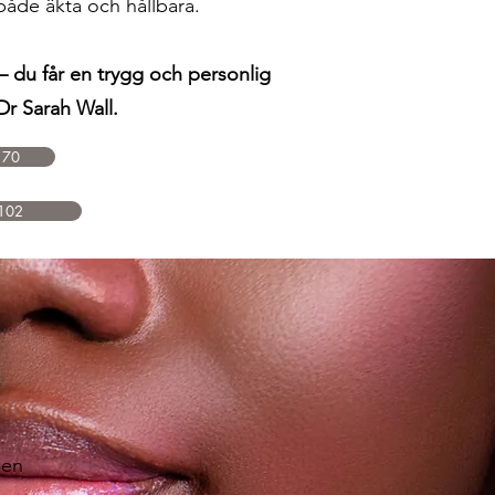
både äkta och hållbara.
– du får en trygg och personlig
Dr Sarah Wall.
 70
102
 en