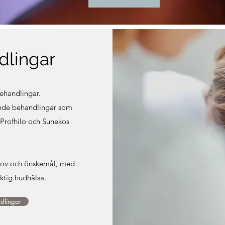
dlingar
behandlingar.
ande behandlingar som
 Profhilo och Sunekos
ehov och önskemål, med
iktig hudhälsa.
dlingar