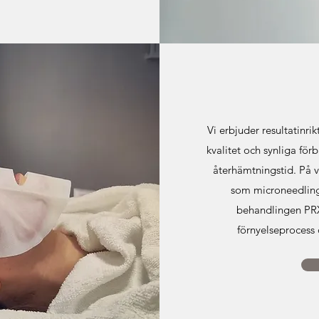
Vi erbjuder resultatinr
kvalitet och synliga förb
återhämtningstid. På 
som microneedling
behandlingen PRX-
förnyelseprocess 