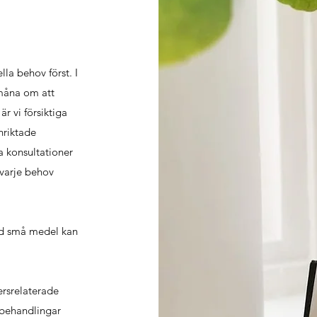
la behov först. I
 måna om att
r vi försiktiga
nriktade
a konsultationer
 varje behov
med små medel kan
ersrelaterade
 behandlingar