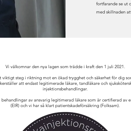
fortfarande se ut 
skillnaden att du 
med skillnaden at
Vi välkomnar den nya lagen som trädde i kraft den 1 juli 2021.
t viktigt steg i riktning mot en ökad trygghet och säkerhet för dig s
erställer att endast legitimerade läkare, tandläkare och sjukskötersk
injektionsbehandlingar.
 behandlingar av ansvarig legitimerad läkare som är certifierad av es
(EIR) och vi har så klart patientskadeförsäkring (Folksam).
FÖRETAG