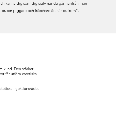
och känna dig som dig själv när du går härifrån men
ser piggare och fräschare än när du kom".
t du ser piggare och fräschare än när du kom".
om kund. Den stärker
or får utföra estetiska
tetiska injektionsrådet