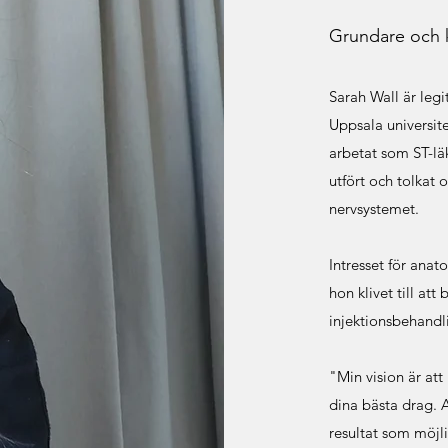
Grundare och k
Grundare och k
Sarah Wall är leg
Sarah Wall är leg
Uppsala universit
Uppsala universit
samt arbetat som S
arbetat som ST-läk
hon utfört och to
utfört och tolkat
nervsystemet.
nervsystemet.
Intresset för ana
Intresset för ana
hon klivet till at
hon klivet till at
injektionsbehand
injektionsbehand
"Min vision är at
"Min vision är at
dina bästa drag. A
dina bästa drag. A
resultat som möjli
resultat som möjli
fortfarande se ut 