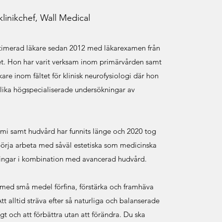
linikchef, Wall Medical
linikchef, Wall Medical
itimerad läkare sedan 2012 med läkarexamen från
itimerad läkare sedan 2012 med läkarexamen från
et. Hon har varit verksam inom primärvården
et. Hon har varit verksam inom primärvården samt
T-läkare inom fältet för klinisk neurofysiologi där
are inom fältet för klinisk neurofysiologi där hon
lkat olika högspecialiserade undersökningar av
 olika högspecialiserade undersökningar av
tomi samt hudvård har funnits länge och 2020 tog
tomi samt hudvård har funnits länge och 2020 tog
t börja arbeta med såväl estetiska som medicinska
t börja arbeta med såväl estetiska som medicinska
lingar i kombination med avancerad hudvård.
lingar i kombination med avancerad hudvård.
t med små medel förfina, förstärka och framhäva
t med små medel förfina, förstärka och framhäva
tt alltid sträva efter så naturliga och balanserade
tt alltid sträva efter så naturliga och balanserade
gt och att förbättra utan att förändra. Du ska
gt och att förbättra utan att förändra. Du ska
och känna dig som dig själv när du går härifrån med