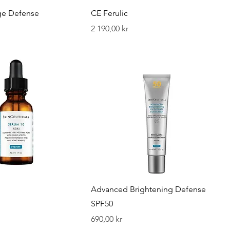
ge Defense
CE Ferulic
Pris
2 190,00 kr
Advanced Brightening Defense
SPF50
Pris
690,00 kr