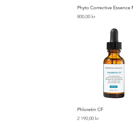
Phyto Corrective Essence 
Pris
800,00 kr
Phloretin CF
Pris
2 190,00 kr