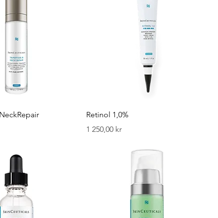
 NeckRepair
Retinol 1,0%
Pris
1 250,00 kr