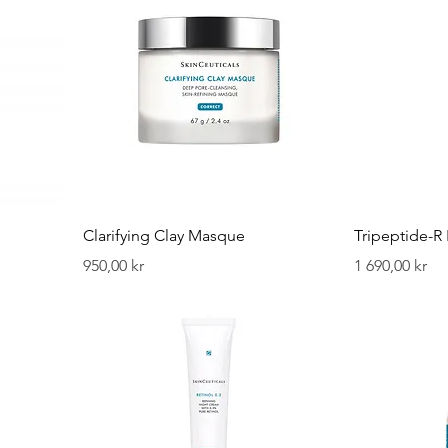
Clarifying Clay Masque
Tripeptide-R
Pris
Pris
950,00 kr
1 690,00 kr