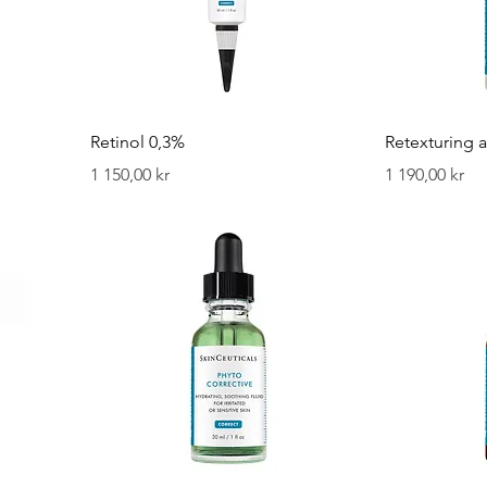
Retinol 0,3%
Retexturing a
Pris
Pris
1 150,00 kr
1 190,00 kr