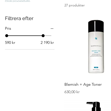
27 produkter
Filtrera efter
Pris
590 kr
2 190 kr
Blemish + Age Toner
Pris
630,00 kr