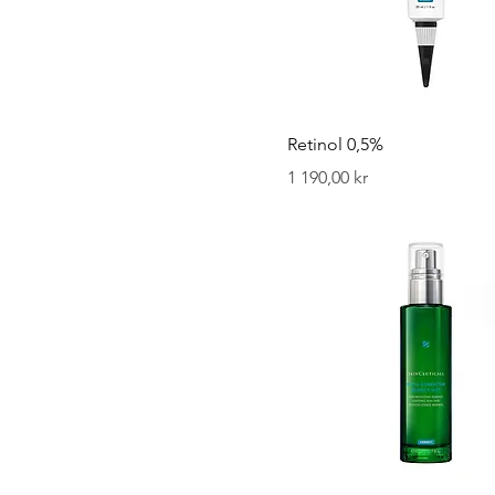
Retinol 0,5%
Pris
1 190,00 kr