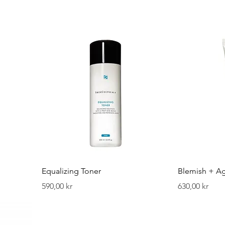
Equalizing Toner
Blemish + Ag
Pris
Pris
590,00 kr
630,00 kr