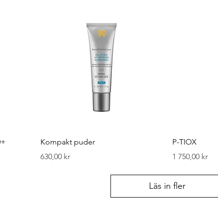
0+
Kompakt puder
P-TIOX
Pris
Pris
630,00 kr
1 750,00 kr
Läs in fler