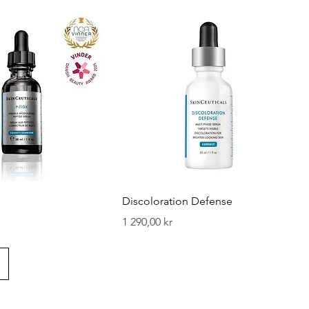
Discoloration Defense
Pris
1 290,00 kr