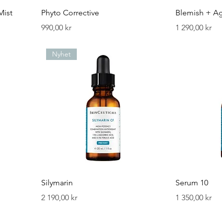
Mist
Phyto Corrective
Blemish + A
Pris
Pris
990,00 kr
1 290,00 kr
Nyhet
Silymarin
Serum 10
Pris
Pris
2 190,00 kr
1 350,00 kr