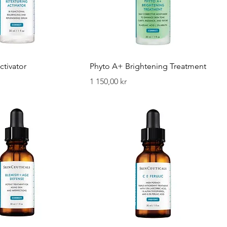
ctivator
Phyto A+ Brightening Treatment
Pris
1 150,00 kr