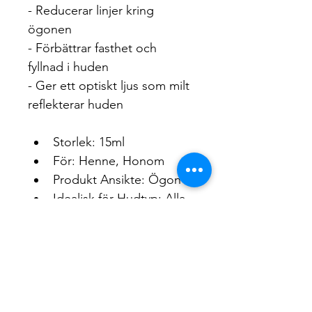
- Reducerar linjer kring 
ögonen
- Förbättrar fasthet och 
fyllnad i huden
- Ger ett optiskt ljus som milt 
reflekterar huden
Storlek: 15ml
För: Henne, Honom
Produkt Ansikte: Ögon
Idealisk för Hudtyp: Alla 
hudtyper, Blandhud, Fet 
Hud, Normal Hud, Torr 
Hud
Hudtillstånd: Linjer & 
Rynkor runt Ögonen, 
Mörka Ringar runt 