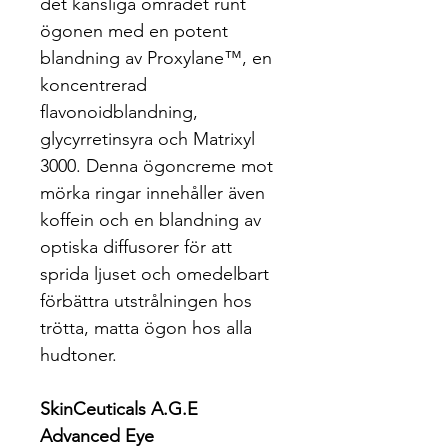
det känsliga området runt 
ögonen med en potent 
blandning av Proxylane™, en 
koncentrerad 
flavonoidblandning, 
glycyrretinsyra och Matrixyl 
3000. Denna ögoncreme mot 
mörka ringar innehåller även 
koffein och en blandning av 
optiska diffusorer för att 
sprida ljuset och omedelbart 
förbättra utstrålningen hos 
trötta, matta ögon hos alla 
hudtoner.
SkinCeuticals A.G.E 
Advanced Eye