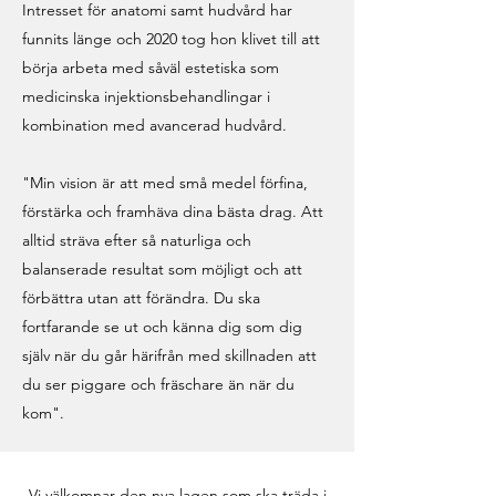
Intresset för anatomi samt hudvård har
funnits länge och 2020 tog hon klivet till att
börja arbeta med såväl estetiska som
medicinska injektionsbehandlingar i
kombination med avancerad hudvård.
"Min vision är att med små medel förfina,
förstärka och framhäva dina bästa drag. Att
alltid sträva efter så naturliga och
balanserade resultat som möjligt och att
förbättra utan att förändra. Du ska
fortfarande se ut och känna dig som dig
själv när du går härifrån med skillnaden att
du ser piggare och fräschare än när du
kom".
Vi välkomnar den nya lagen som ska träda i