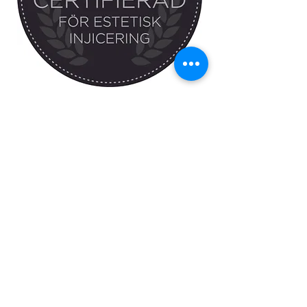
Lojalitetsprogram
För att visa vår uppskattning
gentemot kunder som ger oss
förtroendet för återkommande
behandlingar erbjuder vi 20%
rabatt på ordinarie pris när du
bokar din nästkommande
behandling inom rekommenderat
tidsintervall.*
* olika tidsintervall för olika typer av
behandlingar.